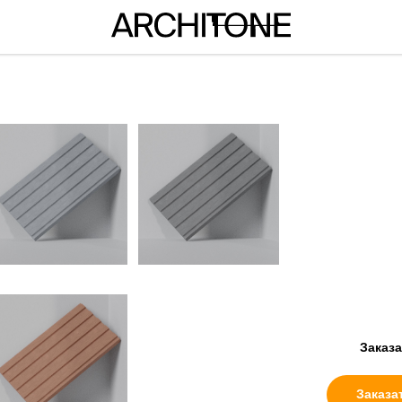
PATT
Играет оттенк
Трехмерная
ей уникальн
Фасад из P
зависимости
постоянно п
R15
GR20
светом и те
Заказ
Заказа