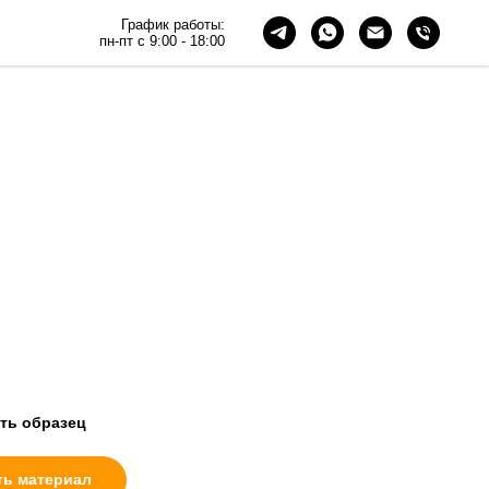
График работы:
пн-пт с 9:00 - 18:00
ERN grooved
ами на свету и в тени, меняя облик фасада в течение дня
 форма этой фиброцементной панели придает
ую экспрессивность.
ATTERN GROOVED очень динамичен, в
 от угла падения солнечного света он
реображается, меняет свои оттенки, «играя» со
нью.
ать образец
ть материал