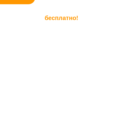
тавим образцы
бесплатно!
ERN: Россия
0х1220/2440х1220
мм
,55 кг/см3
2
: В массе
чести: Г1 трудногорючий
ной опасности: К0 негорючий
ль: Китай