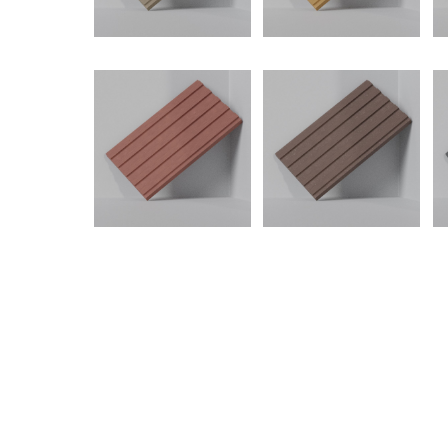
GR10
GR30
G
GR40
GR60
G