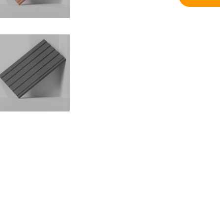
R35
Предос
Бренд PATT
Формат: 305
Толщина: 8
Плотность: 1
Вес: 15 кг/м
Окрашивание
Группа горю
R85
Класс пожар
Производите