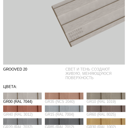
GROOVED 20
CВЕТ И ТЕНЬ СОЗДАЮТ
ЖИВУЮ, МЕНЯЮЩУЮСЯ
ПОВЕРХНОСТЬ
ЦВЕТА:
GR00 (RAL 7044)
GR35 (NCS 2040)
GR10 (RAL 1019)
GR40 (RAL 3012)
GR15 (RAL 7004)
GR60 (RAL 8025)
GR20 (RAL 7037)
GR85 (RAL 7012)
GR30 (RAL 1002)
GR90 (RAL 9010)
→
ЗАКАЗАТЬ ОБРАЗЕЦ
PATTERN — надёжный фасадный
материал для современных зданий.
Адаптирован под климатические условия
России, сертифицирован по российским