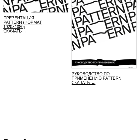
По любым вопросам вы можете написать
нам в
MAX →
,
телеграм →
или заполните
форму. В форме вы можете выбрать
опцию которая вам ближе — это ускорит
обработку вашего запроса.
СВЯЖИТЕСЬ С НАМИ
ЗАПРОСИТЬ ВСТРЕЧУ-ПРЕЗЕНТАЦИЮ
ЗАПРОСИТЬ ОБРАЗЕЦ
ЗАПРОСИТЬ КОНСУЛЬТАЦИЮ
ЗАПРОСИТЬ СЕРТИФИКАТЫ