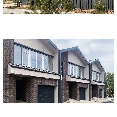
Про любой из объектов, а также про
детали производства, монтажа, креплений
мы вам с удовольствием расскажем на
встрече-презентации. Просто напишите
нам в
MAX →
,
телеграм →
и назначьте
встречу или заполните форму.
СВЯЖИТЕСЬ С НАМИ