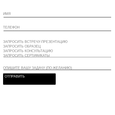
Предоставим образцы и
подберем
лучшие решения для вашего
проекта.
Свяжитесь с нами любым
удобным способом.
WEB: ARCHITONE.RU
MAIL:
CREATE@ARCHITONE.RU
INST: @ARCHITONE.RU
TEL: +7 (495) 178 08 86
НАПИСАТЬ В MAX
НАПИСАТЬ В TELEGRAM