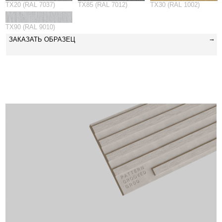
GROOVED 10
CВЕТ И ТЕНЬ СОЗДАЮТ
ЖИВУЮ, МЕНЯЮЩУЮСЯ
ПОВЕРХНОСТЬ
ЦВЕТА:
GR00 (RAL 7044)
GR35 (NCS 2040)
GR10 (RAL 1019)
GR40 (RAL 3012)
GR15 (RAL 7004)
GR60 (RAL 8025)