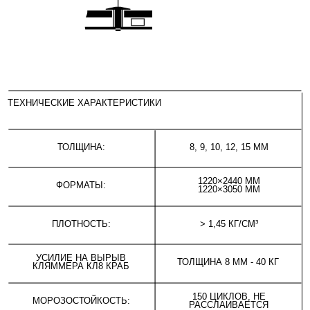
УСИЛИЕ НА ВЫРЫВ
ТОЛЩИНА 8 ММ - 40 КГ
КЛЯММЕРА КЛ8 КРАБ
150 ЦИКЛОВ, НЕ
МОРОЗОСТОЙКОСТЬ:
РАССЛАИВАЕТСЯ
НЕ СОДЕРЖИТ АСБЕСТ,
СОДЕРЖАНИЕ АСБЕСТА:
БЕЗОПАСЕН
ДОПОЛНИТЕЛЬНЫЕ ВОЗМОЖНОСТИ ОБРАБОТКИ
1
Индивидуальная резка (под
модули, произвольные
формы, 3D-эффекты)
2
Фрезеровка (нанесение
рисунка или рельефа)
3
Перфорация (утилитарная и