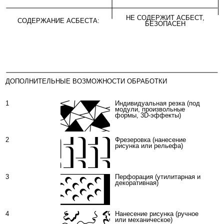
декоративная)
4
Нанесение рисунка (ручное
или механическое)
5
Варианты крепления:
видимое (заклёпки) и
скрытое (анкеры)
СЕРТИФИКАТЫ
1
ТС PATTERN 2024
2
ЗАКЛЮЧЕНИЕ PATTERN K0