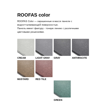
ROOFAS color
ROOFAS Color — окрашенные в массе панели с
водоотталкивающей поверхностью.
Панель имеет фактуру - тонкую линию с различными
цветовыми решениями.
CREAM
LIGHT GRAY
GRAY
ANTHRACITE
MUSTARD
RED TILE
GREEN