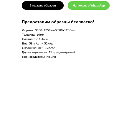
Заказать образец
Написать в WhatsApp
Предоставим образцы бесплатно!
Формат: 3000х1250мм/2500х1250мм
Толщина: 10мм
Плотность: 1,4/см3
Вес: 58 кг/шт и 52кг/шт
Окрашивание: В массе
Группа горючести: Г1 трудногорючий
Производитель: Турция