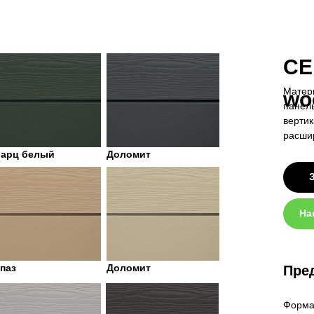
CE
Матери
wo
панель
вертик
расши
варц белый
Доломит
На
паз
Доломит
Пре
Форма