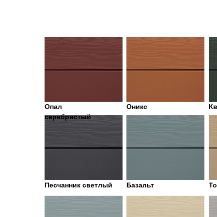
Опал
Оникс
К
серебристый
Песчанник светлый
Базальт
То