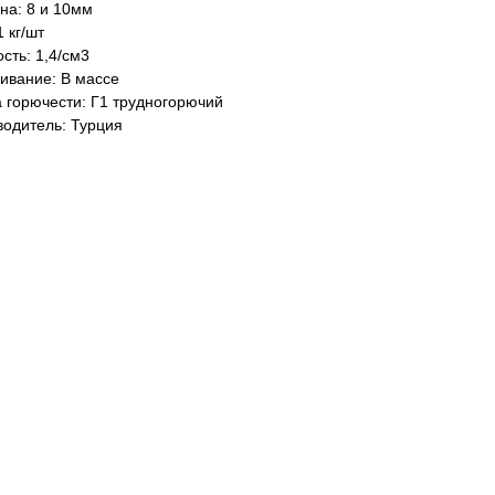
на: 8 и 10мм
1 кг/шт
сть: 1,4/см3
ивание: В массе
 горючести: Г1 трудногорючий
водитель: Турция