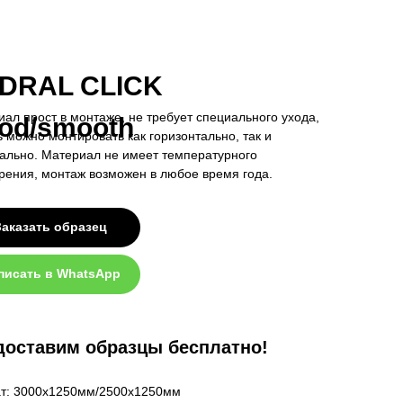
DRAL CLICK
ал прост в монтаже, не требует специального ухода,
od/smooth
 можно монтировать как горизонтально, так и
ально. Материал не имеет температурного
рения, монтаж возможен в любое время года.
Заказать образец
писать в WhatsApp
доставим образцы бесплатно!
т: 3000х1250мм/2500х1250мм